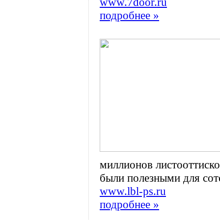
www.7door.ru
подробнее »
миллионов листооттисков
были полезными для сот
www.lbl-ps.ru
подробнее »