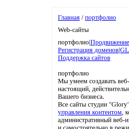
Главная
/
портфолио
Web-сайты
портфолио
|
Продвижени
Регистрация доменов
|
GL
Поддержка сайтов
портфолио
Мы умеем создавать веб-
настоящий, действитель
Вашего бизнеса.
Все сайты студии "Glor
управления контентом
, 
административный веб-и
и самостоятельно в режи